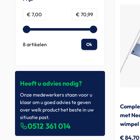
Minimum value
Maximum value
€ 7,00
€ 70,99
8 artikelen
Ok
Heeft u advies nodig?
Onze medewerkers staan voor u
klaar om u goed advies te geven
Complet
over welk product het beste in uw
met Ned
sitiuatie past.
wimpel
0512 361 014
€ 84,70