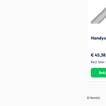
Handyst
€ 45,38
Beki
8 Item(s)