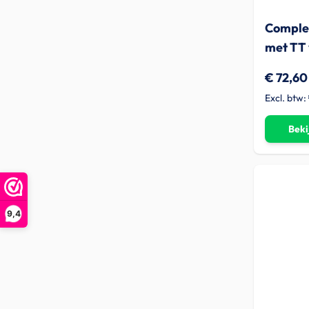
Complet
met TT 
€ 72,60
Beki
9,4