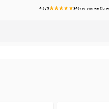
4.8 / 5
248 reviews
van
2 bro