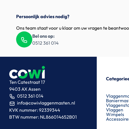
Persoonlijk advies nodig?
Ons team staat voor u klaar om uw vragen te beantwo
Bel ons op:
0512 361 014
Categorie
Ten Catestraat 17
9403 AX Assen
Vlaggenma
0512 361 014
Baniermas
info@cowivlaggenmasten.nl
Vlaggenst
Vlaggen
KVK nummer: 92339344
Wimpels
BTW nummer: NL866014652B01
Accessoire