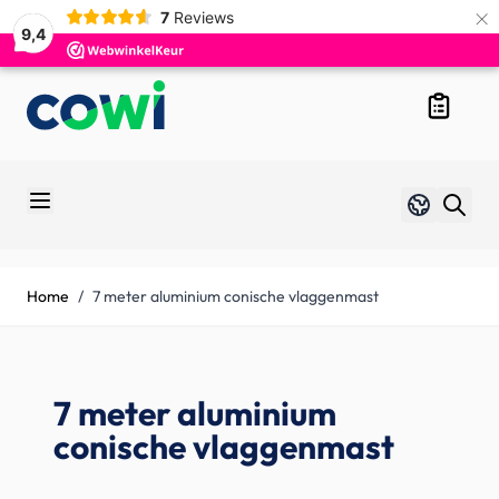
×
7
Reviews
9,4
Skip to Content
Overzicht
Taal
Nederlands
Home
/
7 meter aluminium conische vlaggenmast
7 meter aluminium
conische vlaggenmast