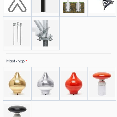
Mastknop
*