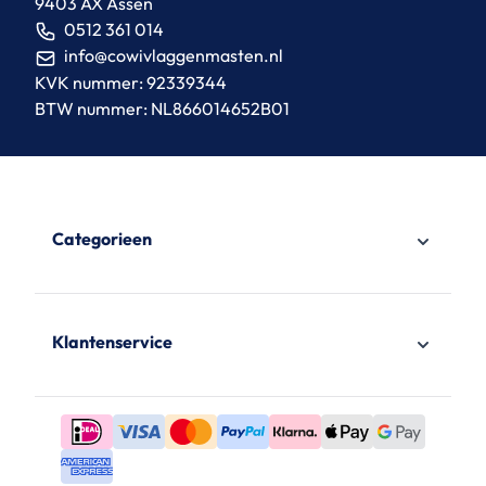
9403 AX Assen
0512 361 014
info@cowivlaggenmasten.nl
KVK nummer: 92339344
BTW nummer: NL866014652B01
Categorieen
Klantenservice