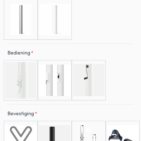
Bediening
*
Bevestiging
*